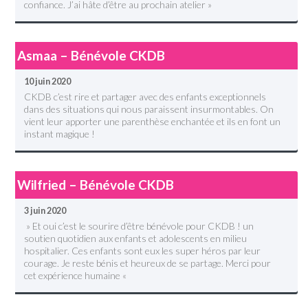
confiance. J’ai hâte d’être au prochain atelier »
Asmaa – Bénévole CKDB
10 juin 2020
CKDB c’est rire et partager avec des enfants exceptionnels
dans des situations qui nous paraissent insurmontables. On
vient leur apporter une parenthèse enchantée et ils en font un
instant magique !
Wilfried – Bénévole CKDB
3 juin 2020
» Et oui c’est le sourire d’être bénévole pour CKDB ! un
soutien quotidien aux enfants et adolescents en milieu
hospitalier. Ces enfants sont eux les super héros par leur
courage. Je reste bénis et heureux de se partage. Merci pour
cet expérience humaine «