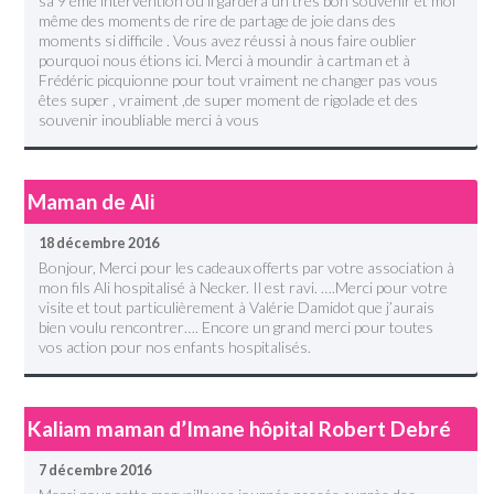
sa 9 eme intervention ou il gardera un très bon souvenir et moi
même des moments de rire de partage de joie dans des
moments si difficile . Vous avez réussi à nous faire oublier
pourquoi nous étions ici. Merci à moundir à cartman et à
Frédéric picquionne pour tout vraiment ne changer pas vous
êtes super , vraiment ,de super moment de rigolade et des
souvenir inoubliable merci à vous
Maman de Ali
18 décembre 2016
Bonjour, Merci pour les cadeaux offerts par votre association à
mon fils Ali hospitalisé à Necker. Il est ravi. ….Merci pour votre
visite et tout particulièrement à Valérie Damidot que j’aurais
bien voulu rencontrer…. Encore un grand merci pour toutes
vos action pour nos enfants hospitalisés.
Kaliam maman d’Imane hôpital Robert Debré
7 décembre 2016