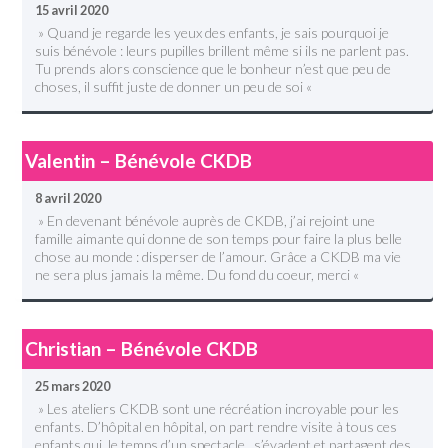
15 avril 2020
» Quand je regarde les yeux des enfants, je sais pourquoi je
suis bénévole : leurs pupilles brillent même si ils ne parlent pas.
Tu prends alors conscience que le bonheur n’est que peu de
choses, il suffit juste de donner un peu de soi «
Valentin – Bénévole CKDB
8 avril 2020
» En devenant bénévole auprès de CKDB, j’ai rejoint une
famille aimante qui donne de son temps pour faire la plus belle
chose au monde : disperser de l’amour. Grâce a CKDB ma vie
ne sera plus jamais la même. Du fond du coeur, merci «
Christian – Bénévole CKDB
25 mars 2020
» Les ateliers CKDB sont une récréation incroyable pour les
enfants. D’hôpital en hôpital, on part rendre visite à tous ces
enfants qui, le temps d’un spectacle , s’évadent et partagent des