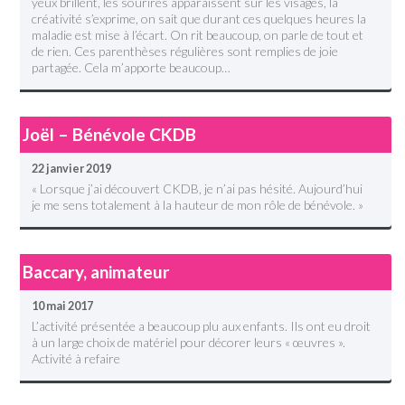
yeux brillent, les sourires apparaissent sur les visages, la
créativité s’exprime, on sait que durant ces quelques heures la
maladie est mise à l’écart. On rit beaucoup, on parle de tout et
de rien. Ces parenthèses régulières sont remplies de joie
partagée. Cela m’apporte beaucoup…
Joël – Bénévole CKDB
22 janvier 2019
« Lorsque j’ai découvert CKDB, je n’ai pas hésité. Aujourd’hui
je me sens totalement à la hauteur de mon rôle de bénévole. »
Baccary, animateur
10 mai 2017
L’activité présentée a beaucoup plu aux enfants. Ils ont eu droit
à un large choix de matériel pour décorer leurs « œuvres ».
Activité à refaire