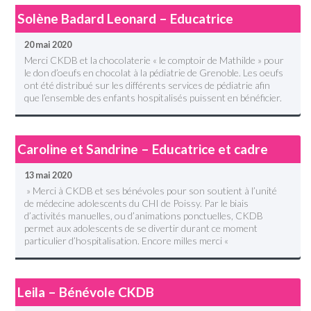
Solène Badard Leonard – Educatrice
20 mai 2020
Merci CKDB et la chocolaterie « le comptoir de Mathilde » pour
le don d’oeufs en chocolat à la pédiatrie de Grenoble. Les oeufs
ont été distribué sur les différents services de pédiatrie afin
que l’ensemble des enfants hospitalisés puissent en bénéficier.
Caroline et Sandrine – Educatrice et cadre
13 mai 2020
» Merci à CKDB et ses bénévoles pour son soutient à l’unité
de médecine adolescents du CHI de Poissy. Par le biais
d’activités manuelles, ou d’animations ponctuelles, CKDB
permet aux adolescents de se divertir durant ce moment
particulier d’hospitalisation. Encore milles merci «
Leila – Bénévole CKDB