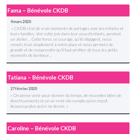
Fama – Bénévole CKDB
4 mars 2020
» CKDB c’est de vrais moments de partages avec les enfants et
leurs familles. Voir cette joie dans leur yeux d’enfants, pendant
un atelier… Cette force, ce courage, qu’ils dégagent, nous
remets tout simplement à notre place et nous permets de
grandir et de comprendre qu’il faut profiter de tous les petits
moments de bonheur…
Tatiana – Bénévole CKDB
27 février 2020
« On pense venir pour donner du temps, de nouvelles idées de
divertissements et on se rend vite compte qu’on reçoit
beaucoup plus qu’on ne donne. »
Caroline – Bénévole CKDB