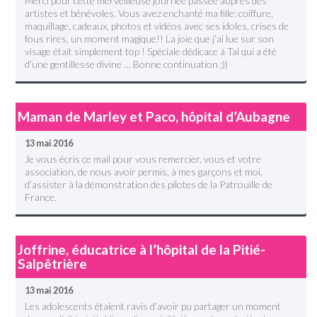
Merci pour cette merveilleuse journée passée auprès des
artistes et bénévoles. Vous avez enchanté ma fille: coiffure,
maquillage, cadeaux, photos et vidéos avec ses idoles, crises de
fous rires, un moment magique!! La joie que j’ai lue sur son
visage était simplement top ! Spéciale dédicace à Tal qui a été
d’une gentillesse divine … Bonne continuation ;))
Maman de Marley et Paco, hôpital d’Aubagne
13 mai 2016
Je vous écris ce mail pour vous remercier, vous et votre
association, de nous avoir permis, à mes garçons et moi,
d’assister à la démonstration des pilotes de la Patrouille de
France.
Joffrine, éducatrice à l’hôpital de la Pitié-
Salpêtrière
13 mai 2016
Les adolescents étaient ravis d’avoir pu partager un moment