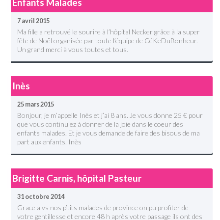
Enfants Malades
7 avril 2015
Ma fille a retrouvé le sourire à l’hôpital Necker grâce à la super
fête de Noël organisée par toute l’équipe de CéKeDuBonheur.
Un grand merci à vous toutes et tous.
Inès
25 mars 2015
Bonjour, je m’appelle Inès et j’ai 8 ans. Je vous donne 25 € pour
que vous continuiez à donner de la joie dans le coeur des
enfants malades. Et je vous demande de faire des bisous de ma
part aux enfants. Inès
Brigitte Carnis, hôpital Pasteur
31 octobre 2014
Grace a vs nos p’tits malades de province on pu profiter de
votre gentillesse et encore 48 h après votre passage ils ont des