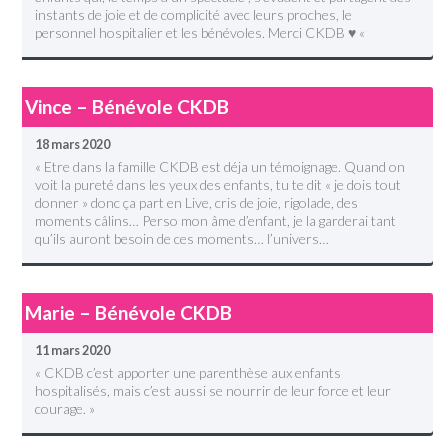
instants de joie et de complicité avec leurs proches, le
personnel hospitalier et les bénévoles. Merci CKDB ♥ «
Vince – Bénévole CKDB
18 mars 2020
« Etre dans la famille CKDB est déja un témoignage. Quand on
voit la pureté dans les yeux des enfants, tu te dit « je dois tout
donner » donc ça part en Live, cris de joie, rigolade, des
moments câlins… Perso mon âme d’enfant, je la garderai tant
qu’ils auront besoin de ces moments… l’univers…
Marie – Bénévole CKDB
11 mars 2020
« CKDB c’est apporter une parenthèse aux enfants
hospitalisés, mais c’est aussi se nourrir de leur force et leur
courage. »