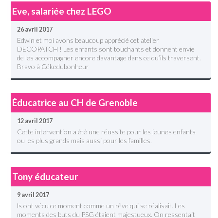
Eve, salariée chez LEGO
26 avril 2017
Edwin et moi avons beaucoup apprécié cet atelier
DECOPATCH ! Les enfants sont touchants et donnent envie
de les accompagner encore davantage dans ce qu’ils traversent.
Bravo à Cékedubonheur
Éducatrice au CH de Grenoble
12 avril 2017
Cette intervention a été une réussite pour les jeunes enfants
ou les plus grands mais aussi pour les familles.
Tony éducateur
9 avril 2017
ls ont vécu ce moment comme un rêve qui se réalisait. Les
moments des buts du PSG étaient majestueux. On ressentait