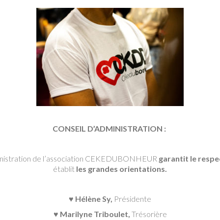
CONSEIL D’ADMINISTRATION :
ministration de l’association CEKEDUBONHEUR
garantit le resp
établit
les grandes orientations.
♥ Hélène Sy,
Présidente
♥
Marilyne Triboulet,
Trésorière